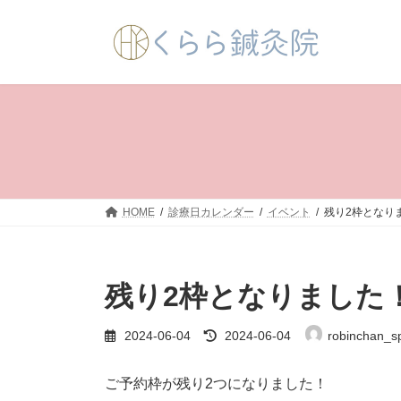
コ
ナ
ン
ビ
テ
ゲ
ン
ー
ツ
シ
へ
ョ
ス
ン
キ
に
ッ
移
プ
動
HOME
診療日カレンダー
イベント
残り2枠となり
残り2枠となりました
最
2024-06-04
2024-06-04
robinchan_s
終
更
新
ご予約枠が残り2つになりました！
日