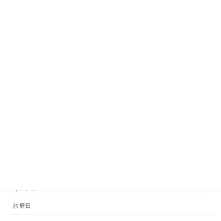
7月の治療日のお知らせ
診療日
2025-06-19
6月の治療日のお知らせ
診療日
2025-05-23
カテゴリー
お知らせ
イベント
診療日